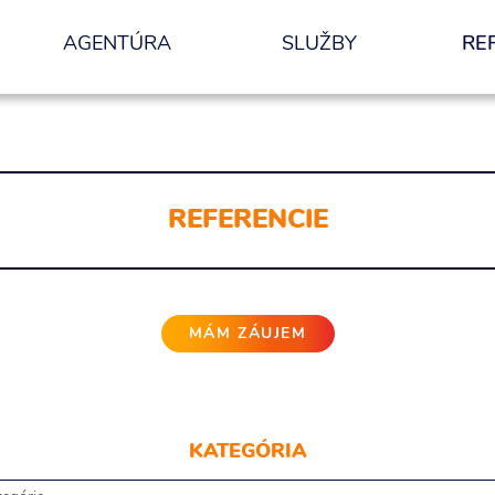
AGENTÚRA
SLUŽBY
RE
nformácií.
ODOSLAŤ
REFERENCIE
MÁM ZÁUJEM
KATEGÓRIA