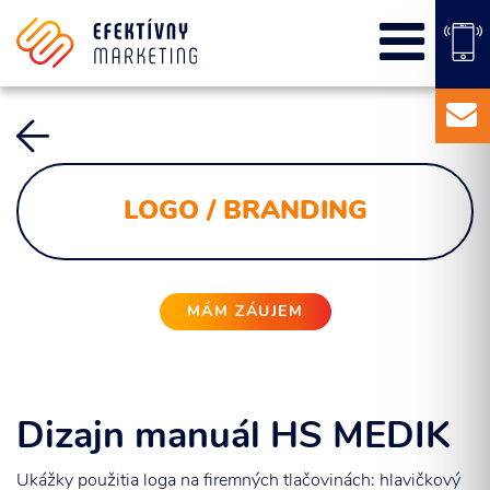
SEO
PPC kampane
Správa sociálnych sietí
E-mail marketing
Content Marketing
LOGO / BRANDING
Balíky služieb
Marketingový základ
Externý marketingový manažér pre vašu firmu
MÁM ZÁUJEM
Dizajn manuál HS MEDIK
Ukážky použitia loga na firemných tlačovinách: hlavičkový