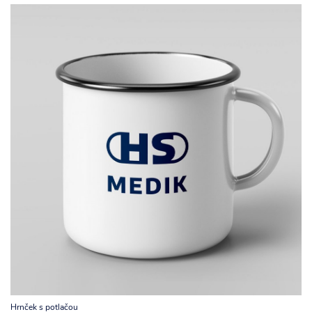
Hrnček s potlačou