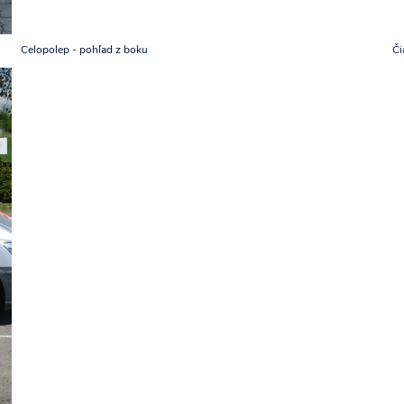
Celopolep - pohľad z boku
Či