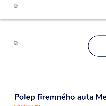
Súhlasím so spracovaním osobných i
Polep firemného auta M