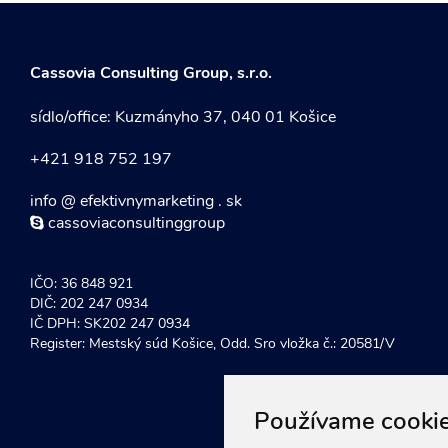
táky a Propagačné
teriály
Cassovia Consulting Group, s.r.o.
sídlo/office: Kuzmányho 37, 040 01 Košice
+421 918 752 197
info @ efektivnymarketing . sk
cassoviaconsultinggroup
IČO: 36 848 921
DIČ: 202 247 0934
IČ DPH: SK202 247 0934
Register: Mestský súd Košice, Odd. Sro vložka č.: 20581/V
Používame cooki