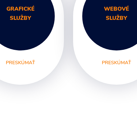
GRAFICKÉ
WEBOVÉ
SLUŽBY
SLUŽBY
PRESKÚMAŤ
PRESKÚMAŤ
afický Dizajn
Unikátne webstránk
go a Branding
remná identita a Dizajn
nuál
etelná reklama a
klamné tabule
to a Video