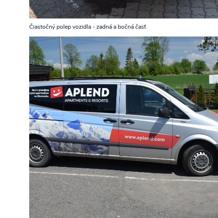
Čiastočný polep vozidla - zadná a bočná časť