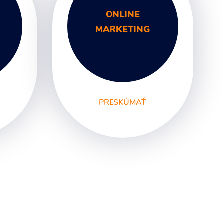
ONLINE
MARKETING
PRESKÚMAŤ
y
SEO
PPC kampane
Správa sociálnych sietí
E-mail marketing
Content Marketing