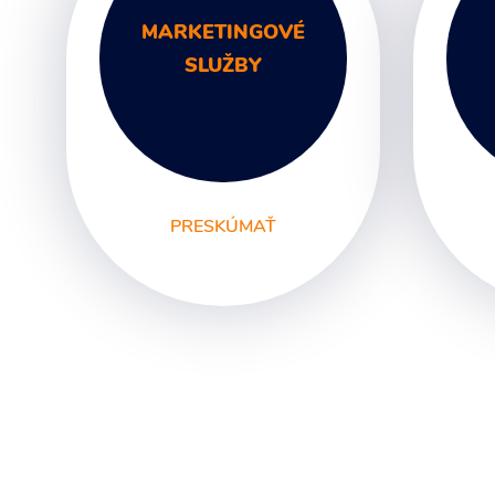
MARKETINGOVÉ
SLUŽBY
PRESKÚMAŤ
Digitálny marketing
Gr
Marketingové
Lo
poradenstvo
Fi
Marketingová
ma
komunikácia
Sv
Marketingové analýzy
Re
Marketingové stratégie
Fo