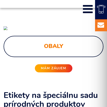
SEO
PPC kampane
Správa sociálnych sietí
E-mail marketing
Content Marketing
OBALY
Balíky služieb
Marketingový základ
Externý marketingový manažér pre vašu firmu
MÁM ZÁUJEM
Etikety na špeciálnu sadu
prírodných produktov