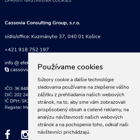
UPRAVIŤ NASTAVENIA COOKIES
Cassovia Consulting Group, s.r.o.
sídlo/office: Kuzmányho 37, 040 01 Košice
+421 918 752 197
info @ efektivnymarketing . sk
Používame cookies
cassoviaconsultinggroup
Súbory cookie a ďalšie technológie
sledovania používame na zlepšenie vášho
IČO: 36 848 921
zážitku z prehliadania našich webových
DIČ: 202 247 0934
IČ DPH: SK202 247 0934
stránok, na to, aby sme vám zobrazovali
Register: Mestský súd Košice, Odd. Sro vložka č.: 20581/V
prispôsobený obsah a cielené reklamy, na
analýzu návštevnosti našich webových
stránok a na pochopenie toho, odkiaľ naši
návštevníci prichádzajú.