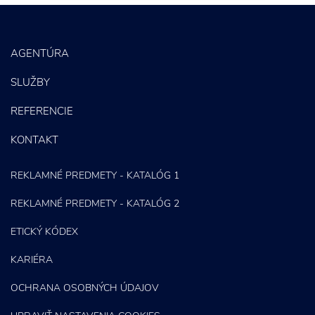
PPC kampane
Správa sociálnych sietí
AGENTÚRA
E-mail marketing
SLUŽBY
Content Marketing
REFERENCIE
KONTAKT
REKLAMNÉ PREDMETY - KATALÓG 1
REKLAMNÉ PREDMETY - KATALÓG 2
ETICKÝ KÓDEX
KARIÉRA
OCHRANA OSOBNÝCH ÚDAJOV