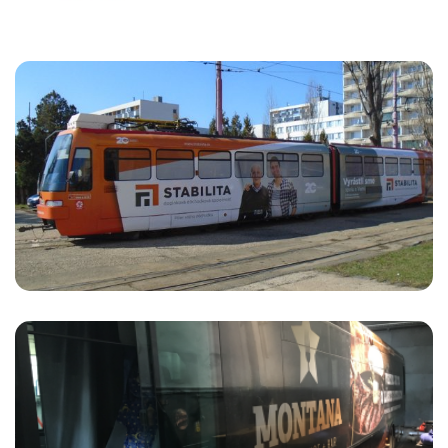
Stabilita
REKLAMNÁ KAMPAŇ S
POLEPMI MHD VOZIDIEL
MONTANA Steakhouse & Bar
DIZAJN POLEPU AUTOBUSOV
PRE STEAKHOUSE&BAR