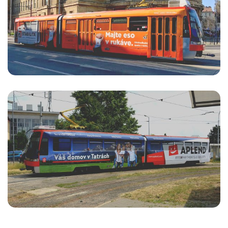
VOZIDIEL
APLEND
CELOPOLEP ELEKTRIČKY PRE
APLEND A KOLIBU KAMZÍK