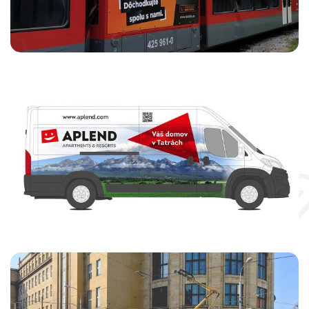
APLEND
CELOPOLEP FIREMNÉHO AUTA
APLEND
Stabilita
REKLAMNÉ POLEPY MHD