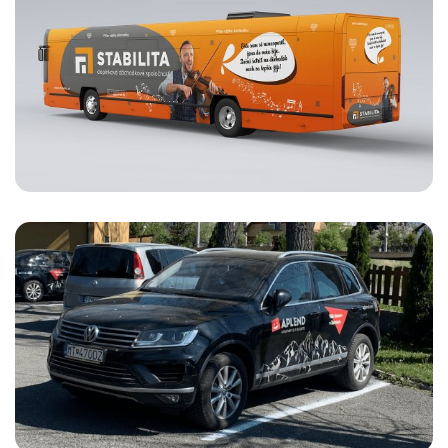
REKLAMNÁ KAMPAŇ 2020 PRE
STABILITU
APLEND
ČIASTOČNÝ POLEP ÁUT
TOUAREG A OCTAVIA