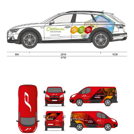
B.E.Service
KORPORÁTNY POLEP VOZIDIEL
Spoločenský pavilón Košice
CELOPOLEP FIREMNÝCH ÁUT
PRE SPOLOČENSKÝ PAVILÓN
KOŠICE