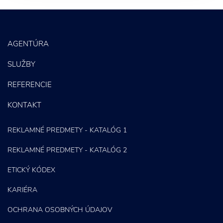
PPC kampane
Správa sociálnych sietí
AGENTÚRA
E-mail marketing
SLUŽBY
Content Marketing
REFERENCIE
KONTAKT
REKLAMNÉ PREDMETY - KATALÓG 1
REKLAMNÉ PREDMETY - KATALÓG 2
ETICKÝ KÓDEX
KARIÉRA
OCHRANA OSOBNÝCH ÚDAJOV