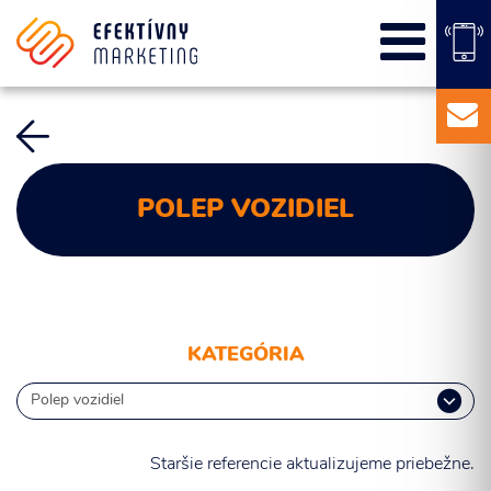
SEO
PPC kampane
Správa sociálnych sietí
E-mail marketing
Content Marketing
POLEP VOZIDIEL
Balíky služieb
Marketingový základ
Externý marketingový manažér pre vašu firmu
KATEGÓRIA
Staršie referencie aktualizujeme priebežne.