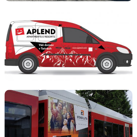
APLEND
ČIASTOČNÝ POLEP VOZIDLA -
STARÉ A NOVÉ
Stabilita
POLEP NA VLAK V TATRÁCH
PRE STABILITU