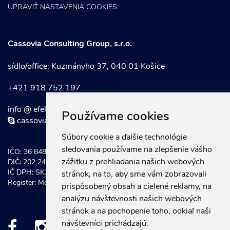
UPRAVIŤ NASTAVENIA COOKIES
Cassovia Consulting Group, s.r.o.
sídlo/office: Kuzmányho 37, 040 01 Košice
+421 918 752 197
info @ efektivnymarketing . sk
Používame cookies
cassoviaconsultinggroup
Súbory cookie a ďalšie technológie
sledovania používame na zlepšenie vášho
IČO: 36 848 921
zážitku z prehliadania našich webových
DIČ: 202 247 0934
IČ DPH: SK202 247 0934
stránok, na to, aby sme vám zobrazovali
Register: Mestský súd Košice, Odd. Sro vložka č.: 20581/V
prispôsobený obsah a cielené reklamy, na
analýzu návštevnosti našich webových
stránok a na pochopenie toho, odkiaľ naši
návštevníci prichádzajú.