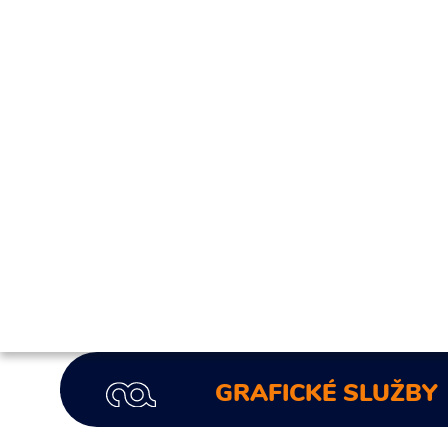
Súhlasím so spracovaním osobných infor
Odoslať
GRAFICKÉ SLUŽBY