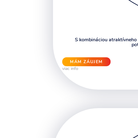
S kombináciou atraktívneho l
po
MÁM ZÁUJEM
viac info