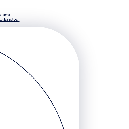
eklamu.
adenstvo.