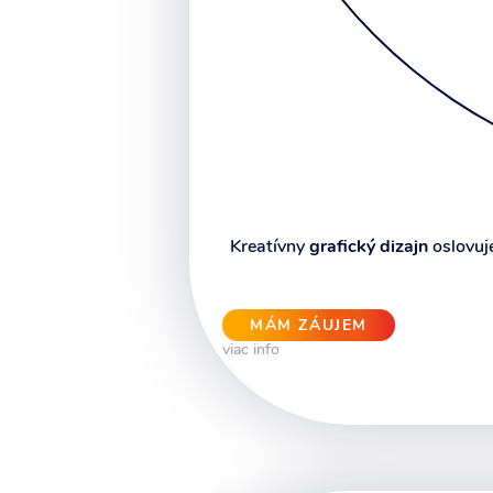
Kreatívny
grafický dizajn
oslovuje
MÁM ZÁUJEM
viac info