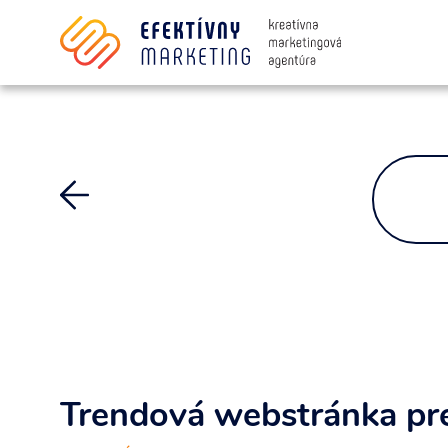
Súhlasím so spracovaním osobných i
Trendová webstránka pre