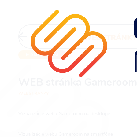
Súhlasím so spracovaním osobných infor
Odoslať
WEBSTRÁNKY
MÁM ZÁUJEM
WEB stránka Gameroom 
WEBSTRÁNKY
Vizualizácie webu Gameroom na desktope
Vizualizácie webu Gameroom na smartfóne