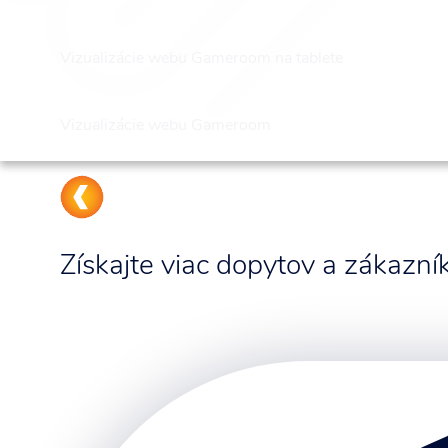
Vizualizácie webu Gameroom na tablete
Vizualizácie webu Gameroom
Získajte viac dopytov a zákazn