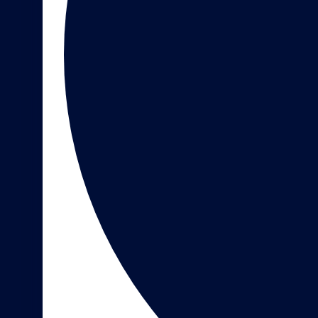
AGENTÚRA
SLUŽBY
REFERENCIE
KONTAKT
REKLAMNÉ PREDMETY - KATALÓG 1
REKLAMNÉ PREDMETY - KATALÓG 2
ETICKÝ KÓDEX
KARIÉRA
OCHRANA OSOBNÝCH ÚDAJOV
UPRAVIŤ NASTAVENIA COOKIES
Cassovia Consulting Group, s.r.o.
sídlo/office: Kuzmányho 37, 040 01 Košice