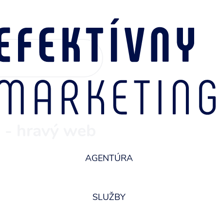
mácií.
- hravý web
AGENTÚRA
SLUŽBY