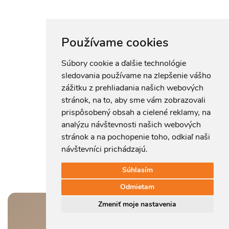
Používame cookies
Súbory cookie a ďalšie technológie
Hornets Travel
sledovania používame na zlepšenie vášho
zážitku z prehliadania našich webových
LOGO A DIZAJN MANUÁL
stránok, na to, aby sme vám zobrazovali
HORNETS TRAVEL
prispôsobený obsah a cielené reklamy, na
analýzu návštevnosti našich webových
stránok a na pochopenie toho, odkiaľ naši
návštevníci prichádzajú.
Súhlasím
Odmietam
Zmeniť moje nastavenia
Olívia Restaurant
JEDÁLNY A NÁPOJOVÝ LÍSTOK