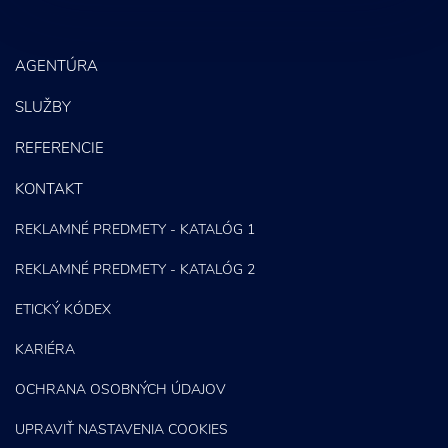
SEO
Letáky a Propagačné materiály
PPC kampane
AGENTÚRA
Správa sociálnych sietí
SLUŽBY
E-mail marketing
REFERENCIE
Content Marketing
KONTAKT
REKLAMNÉ PREDMETY - KATALÓG 1
REKLAMNÉ PREDMETY - KATALÓG 2
ETICKÝ KÓDEX
KARIÉRA
OCHRANA OSOBNÝCH ÚDAJOV
UPRAVIŤ NASTAVENIA COOKIES