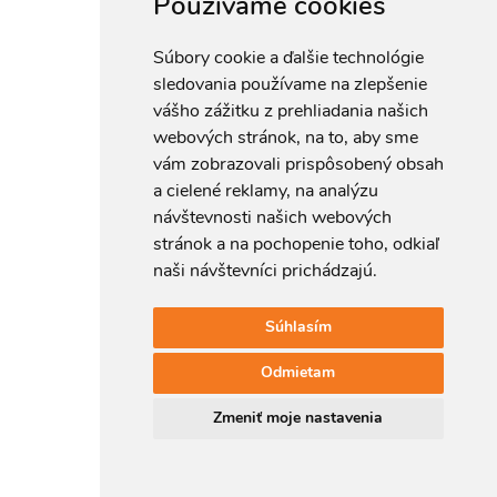
Používame cookies
Súbory cookie a ďalšie technológie
NEWSLETTER
sledovania používame na zlepšenie
vášho zážitku z prehliadania našich
webových stránok, na to, aby sme
Súhlasím so spracovaním osobných informácií.
vám zobrazovali prispôsobený obsah
a cielené reklamy, na analýzu
návštevnosti našich webových
stránok a na pochopenie toho, odkiaľ
naši návštevníci prichádzajú.
Súhlasím
Cassovia Consulting Group, s.r.o.
Odmietam
Zmeniť moje nastavenia
sídlo/office: Kuzmányho 37, 040 01 Košice
+421 918 752 197