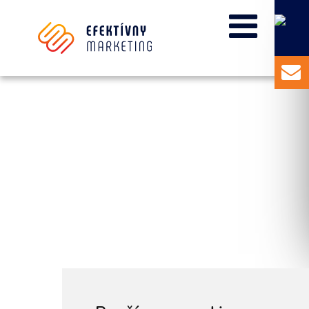
Odoslať
zobraz mapu
KONTAKTNÝ FORMULÁR
Súhlasím so spracovaním osobných informácií.