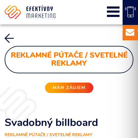
SEO
PPC kampane
Správa sociálnych sietí
E-mail marketing
Content Marketing
REKLAMNÉ PÚTAČE / SVETELNÉ
Balíky služieb
REKLAMY
Marketingový základ
Externý marketingový manažér pre vašu firmu
MÁM ZÁUJEM
Svadobný billboard
REKLAMNÉ PÚTAČE / SVETELNÉ REKLAMY