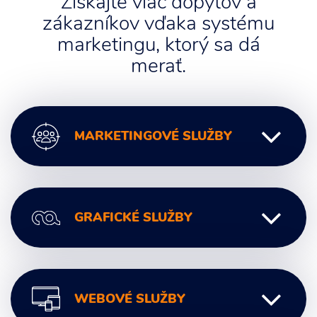
Získajte viac dopytov a
zákazníkov vďaka systému
marketingu, ktorý sa dá
merať.
MARKETINGOVÉ SLUŽBY
Digitálny marketing
GRAFICKÉ SLUŽBY
Marketingové poradenstvo
Marketingová komunikácia
Marketingové analýzy
Grafický Dizajn
Marketingové stratégie
WEBOVÉ SLUŽBY
Logo a Branding