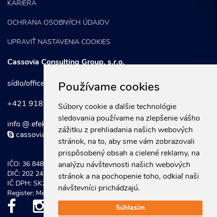
KARIÉRA
OCHRANA OSOBNÝCH ÚDAJOV
UPRAVIŤ NASTAVENIA COOKIES
Cassovia Consulting Group, s.r.o.
sídlo/office: Kuzmányho 37, 040 01 Košice
Používame cookies
+421 918 752 197
Súbory cookie a ďalšie technológie
sledovania používame na zlepšenie vášho
info @ efektivnymarketing . sk
zážitku z prehliadania našich webových
cassoviaconsultinggroup
stránok, na to, aby sme vám zobrazovali
prispôsobený obsah a cielené reklamy, na
IČO: 36 848 921
analýzu návštevnosti našich webových
DIČ: 202 247 0934
stránok a na pochopenie toho, odkiaľ naši
IČ DPH: SK202 247 0934
návštevníci prichádzajú.
Register: Mestský súd Košice, Odd. Sro vložka č.: 20581/V
Súhlasím