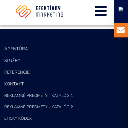
Marketingový základ
Externý marketingový manažér pre vašu firmu
AGENTÚRA
SLUŽBY
REFERENCIE
Súhlasím so spracovaním osobných informácií.
KONTAKT
ODOSLAŤ
REKLAMNÉ PREDMETY - KATALÓG 1
REKLAMNÉ PREDMETY - KATALÓG 2
ETICKÝ KÓDEX