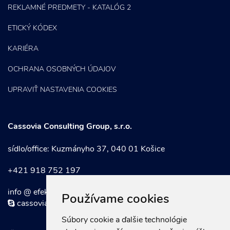
REKLAMNÉ PREDMETY - KATALÓG 2
ETICKÝ KÓDEX
KARIÉRA
OCHRANA OSOBNÝCH ÚDAJOV
UPRAVIŤ NASTAVENIA COOKIES
Cassovia Consulting Group, s.r.o.
sídlo/office: Kuzmányho 37, 040 01 Košice
+421 918 752 197
info @ efektivnymarketing . sk
Používame cookies
cassoviaconsultinggroup
Súbory cookie a ďalšie technológie