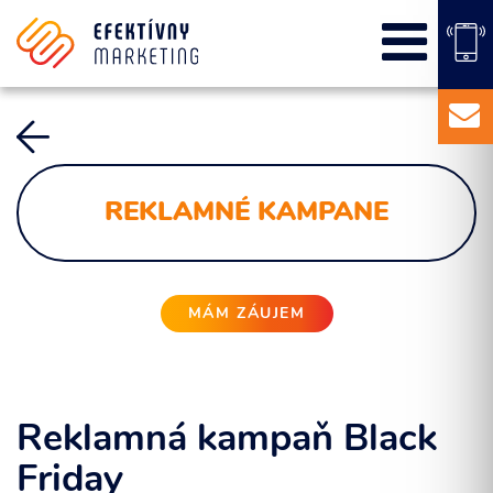
SEO
PPC kampane
Správa sociálnych sietí
E-mail marketing
Content Marketing
REKLAMNÉ KAMPANE
Balíky služieb
Marketingový základ
Externý marketingový manažér pre vašu firmu
MÁM ZÁUJEM
Reklamná kampaň Black
Friday