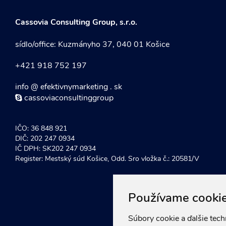
Cassovia Consulting Group, s.r.o.
sídlo/office: Kuzmányho 37, 040 01 Košice
+421 918 752 197
info @ efektivnymarketing . sk
cassoviaconsultinggroup
IČO: 36 848 921
DIČ: 202 247 0934
IČ DPH: SK202 247 0934
Register: Mestský súd Košice, Odd. Sro vložka č.: 20581/V
Používame cooki
Súbory cookie a ďalšie tec