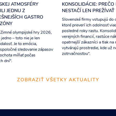
SKEJ ATMOSFÉRY
KONSOLIDÁCIE: PREČO
LI JEDNU Z
NESTAČÍ LEN PREŽÍVAŤ
EŠNEJŠÍCH GASTRO
Slovenské firmy vstupujú do 
EZÓNY
ktoré preverí ich odolnosť via
posledné roky rastu. Konsolid
 Zimné olympijské hry 2026,
verejných financií, rastúce ná
jedno – toto nie je len
opatrnejší zákazníci a tlak na
dalosť. Je to emócia,
vytvárajú prostredie, kde už ne
 spoločné sledovanie zápasov
zotrvačnosťou“.
 ochota míňať počas
h dní“.
ZOBRAZIŤ VŠETKY AKTUALITY