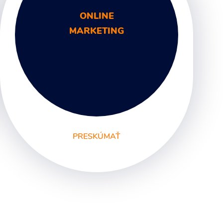
ONLINE
MARKETING
PRESKÚMAŤ
SEO
PPC kampane
Správa sociálnych sietí
E-mail marketing