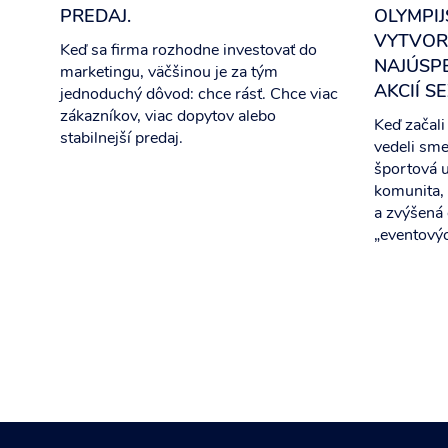
PREDAJ.
OLYMPIJ
VYTVORI
Keď sa firma rozhodne investovať do
NAJÚSP
marketingu, väčšinou je za tým
AKCIÍ S
jednoduchý dôvod: chce rásť. Chce viac
zákazníkov, viac dopytov alebo
Keď začali
stabilnejší predaj.
vedeli sme 
športová u
komunita,
a zvýšená
„eventovýc