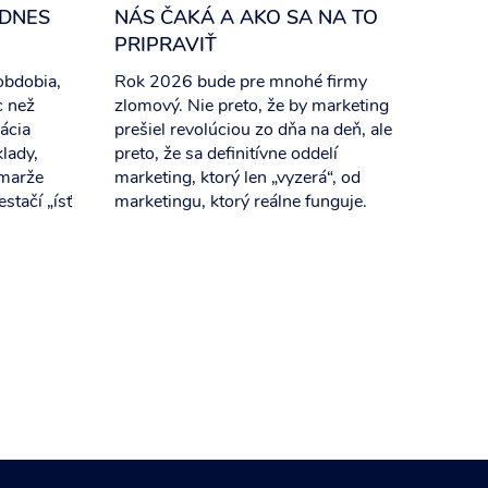
 DNES
NÁS ČAKÁ A AKO SA NA TO
PRIPRAVIŤ
obdobia,
Rok 2026 bude pre mnohé firmy
c než
zlomový. Nie preto, že by marketing
ácia
prešiel revolúciou zo dňa na deň, ale
klady,
preto, že sa definitívne oddelí
 marže
marketing, ktorý len „vyzerá“, od
stačí „ísť
marketingu, ktorý reálne funguje.