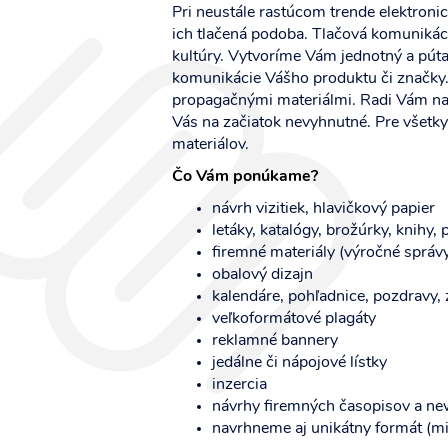
Pri neustále rastúcom trende elektroni
ich tlačená podoba. Tlačová komunikáci
kultúry. Vytvoríme Vám jednotný a pútav
komunikácie Vášho produktu či značky.
propagačnými materiálmi. Radi Vám nav
Vás na začiatok nevyhnutné. Pre všetky 
materiálov.
Čo Vám ponúkame?
návrh vizitiek, hlavičkový papier
letáky, katalógy, brožúrky, knihy, 
firemné materiály (výročné správy,
obalový dizajn
kalendáre, pohľadnice, pozdravy, 
veľkoformátové plagáty
reklamné bannery
jedálne či nápojové lístky
inzercia
návrhy firemných časopisov a ne
navrhneme aj unikátny formát (m