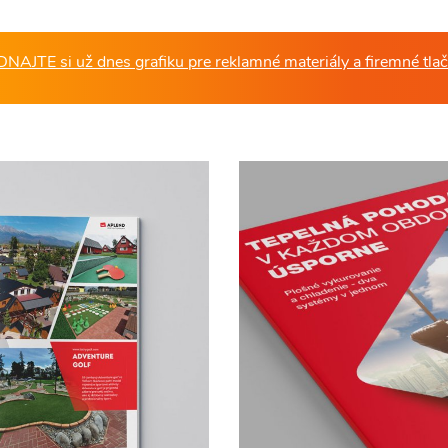
NAJTE si už dnes grafiku pre reklamné materiály a firemné tlač