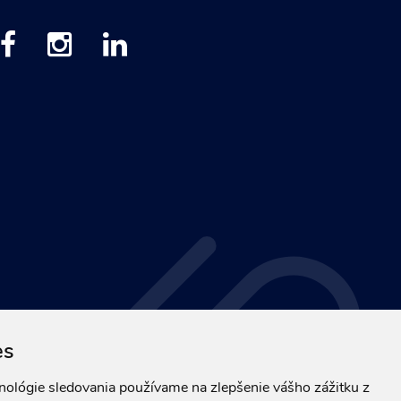
es
hnológie sledovania používame na zlepšenie vášho zážitku z