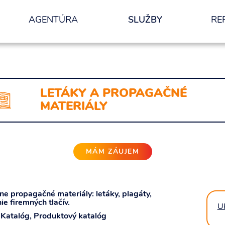
AGENTÚRA
SLUŽBY
RE
nformácií.
ODOSLAŤ
LETÁKY A PROPAGAČNÉ
MATERIÁLY
MÁM ZÁUJEM
ne propagačné materiály: letáky, plagáty,
ie firemných tlačív.
U
 Katalóg, Produktový katalóg