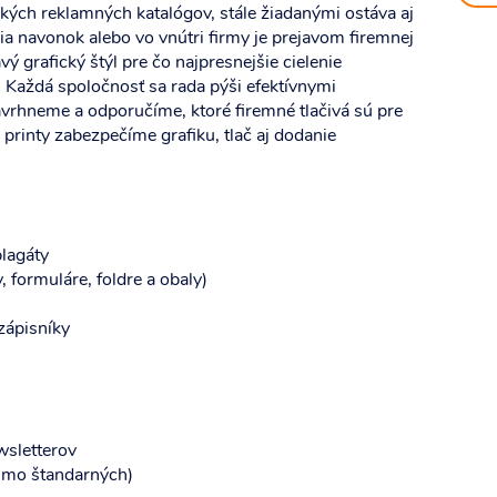
ckých reklamných katalógov, stále žiadanými ostáva aj
a navonok alebo vo vnútri firmy je prejavom firemnej
ý grafický štýl pre čo najpresnejšie cielenie
 Každá spoločnosť sa rada pýši efektívnymi
rhneme a odporučíme, ktoré firemné tlačivá sú pre
printy zabezpečíme grafiku, tlač aj dodanie
plagáty
 formuláre, foldre a obaly)
zápisníky
wsletterov
imo štandarných)