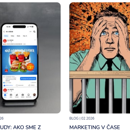
26
BLOG
| 02.2026
UDY: AKO SME Z
MARKETING V ČASE