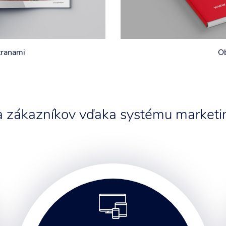
tranami
Ob
 a zákazníkov vďaka systému marketin