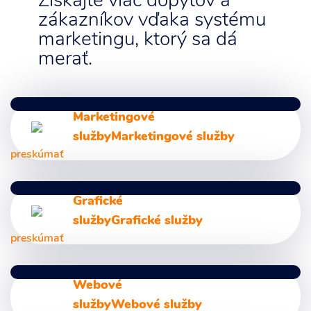
Získajte viac dopytov a
zákazníkov vďaka systému
marketingu, ktorý sa dá
merať.
Marketingové
služby
Marketingové služby
preskúmať
Digitálny marketing
Grafické
Marketingové poradenstvo
služby
Grafické služby
Marketingová komunikácia
preskúmať
Marketingové analýzy
Grafický Dizajn
Webové
Marketingové stratégie
Logo a Branding
služby
Webové služby