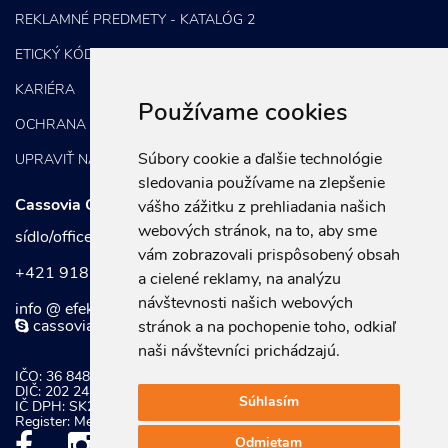
REKLAMNÉ PREDMETY - KATALÓG 2
ETICKÝ KÓDEX
KARIÉRA
Používame cookies
OCHRANA OSOBNÝCH ÚDAJOV
Súbory cookie a ďalšie technológie
UPRAVIŤ NASTAVENIA COOKIES
sledovania používame na zlepšenie
Cassovia Consulting Group, s.r.o.
vášho zážitku z prehliadania našich
webových stránok, na to, aby sme
sídlo/office: Kuzmányho 37, 040 01 Košice
vám zobrazovali prispôsobený obsah
+421 918 752 197
a cielené reklamy, na analýzu
návštevnosti našich webových
info @ efektivnymarketing . sk
cassoviaconsultinggroup
stránok a na pochopenie toho, odkiaľ
naši návštevníci prichádzajú.
IČO: 36 848 921
DIČ: 202 247 0934
Súhlasím
IČ DPH: SK202 247 0934
Register: Mestský súd Košice, Odd. Sro vložka č.: 20581/V
Odmietam