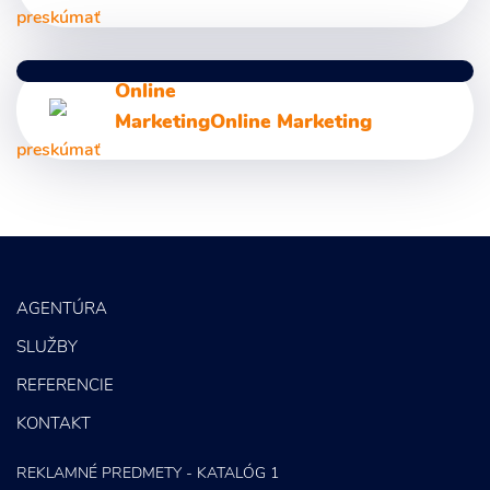
Marketingový prieskum
Firemná identita a Dizajn manuál
preskúmať
Svetelná reklama a Reklamné tabule
Unikátne webstránky
Online
Foto a Video
Marketing
Online Marketing
Letáky a Propagačné materiály
preskúmať
SEO
PPC kampane
Správa sociálnych sietí
AGENTÚRA
E-mail marketing
SLUŽBY
Content Marketing
REFERENCIE
KONTAKT
REKLAMNÉ PREDMETY - KATALÓG 1