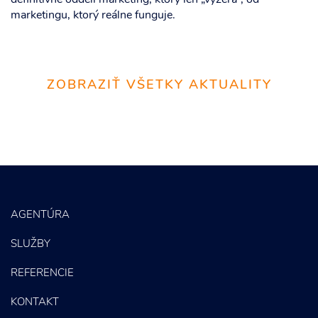
definitívne oddelí marketing, ktorý len „vyzerá“, od
marketingu, ktorý reálne funguje.
ZOBRAZIŤ VŠETKY AKTUALITY
AGENTÚRA
SLUŽBY
REFERENCIE
KONTAKT