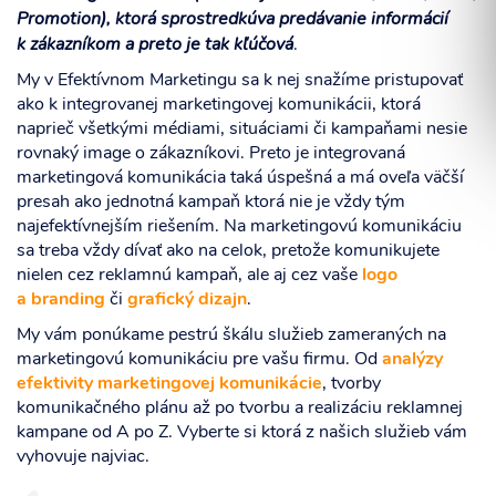
Promotion), ktorá sprostredkúva predávanie informácií
k zákazníkom a preto je tak kľúčová
.
My v Efektívnom Marketingu sa k nej snažíme pristupovať
ako k integrovanej marketingovej komunikácii, ktorá
Súhlasím so spracovaním osobných informácií.
naprieč všetkými médiami, situáciami či kampaňami nesie
rovnaký image o zákazníkovi. Preto je integrovaná
marketingová komunikácia taká úspešná a má oveľa väčší
ODOSLAŤ
presah ako jednotná kampaň ktorá nie je vždy tým
najefektívnejším riešením. Na marketingovú komunikáciu
sa treba vždy dívať ako na celok, pretože komunikujete
nielen cez reklamnú kampaň, ale aj cez vaše
logo
a branding
či
grafický dizajn
.
My vám ponúkame pestrú škálu služieb zameraných na
marketingovú komunikáciu pre vašu firmu. Od
analýzy
efektivity marketingovej komunikácie
, tvorby
komunikačného plánu až po tvorbu a realizáciu reklamnej
kampane od A po Z. Vyberte si ktorá z našich služieb vám
vyhovuje najviac.