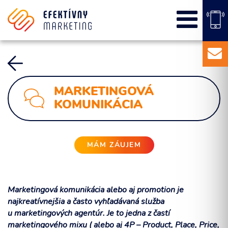
SEO
PPC kampane
Správa sociálnych sietí
E-mail marketing
Content Marketing
MARKETINGOVÁ
Balíky služieb
KOMUNIKÁCIA
Marketingový základ
Externý marketingový manažér pre vašu firmu
MÁM ZÁUJEM
Marketingová komunikácia alebo aj promotion je
najkreatívnejšia a často vyhľadávaná služba
u marketingových agentúr. Je to jedna z častí
marketingového mixu ( alebo aj 4P – Product, Place, Price,