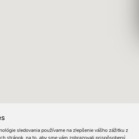
es
hnológie sledovania používame na zlepšenie vášho zážitku z
ch stránok, na to, aby sme vám zobrazovali prispôsobený