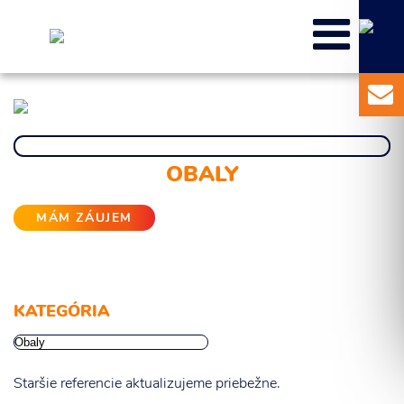
Content Marketing
Balíky služieb
Marketingový základ
Externý marketingový manažér pre vašu
firmu
OBALY
MÁM ZÁUJEM
Súhlasím so spracovaním osobných informácií.
Odoslať
KATEGÓRIA
Staršie referencie aktualizujeme priebežne.