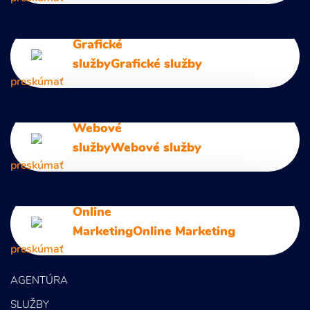
Digitálny marketing
Grafické
Marketingové poradenstvo
služby
Grafické služby
Marketingová komunikácia
preskúmať
Marketingové analýzy
Grafický Dizajn
Webové
Marketingové stratégie
Logo a Branding
služby
Webové služby
Marketingový prieskum
Firemná identita a Dizajn manuál
preskúmať
Svetelná reklama a Reklamné tabule
Unikátne webstránky
Online
Foto a Video
Marketing
Online Marketing
Letáky a Propagačné materiály
preskúmať
AGENTÚRA
SEO
SLUŽBY
PPC kampane