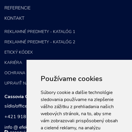
REFERENCIE
Správa sociálnych sietí
KONTAKT
E-mail marketing
Content Marketing
REKLAMNÉ PREDMETY - KATALÓG 1
REKLAMNÉ PREDMETY - KATALÓG 2
ETICKÝ KÓDEX
KARIÉRA
OCHRANA OSOBNÝCH ÚDAJOV
Používame cookies
UPRAVIŤ NASTAVENIA COOKIES
Súbory cookie a ďalšie technológie
Cassovia Consulting Group, s.r.o.
sledovania používame na zlepšenie
sídlo/office: Kuzmányho 37, 040 01 Košice
vášho zážitku z prehliadania našich
webových stránok, na to, aby sme
+421 918 752 197
vám zobrazovali prispôsobený obsah
info @ efektivnymarketing . sk
a cielené reklamy, na analýzu